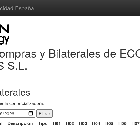
cidad España
Compras y Bilaterales de
 S.L.
aterales
ne la comercializadora.
Filtrar
al
Descripción
Tipo
H01
H02
H03
H04
H05
H06
H07