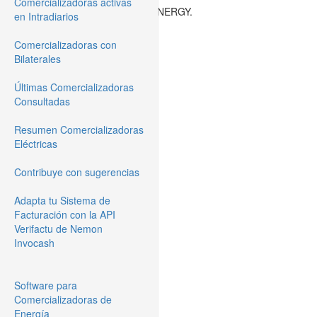
Comercializadoras activas
Developed by NEMON TRADE ENERGY.
en Intradiarios
Comercializadoras con
Bilaterales
Últimas Comercializadoras
Consultadas
Resumen Comercializadoras
Eléctricas
Contribuye con sugerencias
Adapta tu Sistema de
Facturación con la API
Verifactu de Nemon
Invocash
Software para
Comercializadoras de
Energía